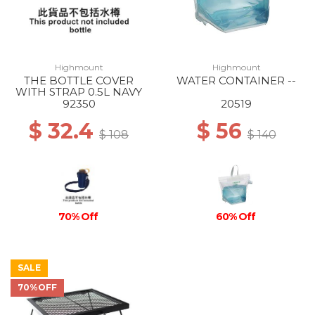
Highmount
Highmount
THE BOTTLE COVER
WATER CONTAINER --
WITH STRAP 0.5L NAVY
92350
20519
$ 32.4
$ 56
$ 108
$ 140
70% Off
60% Off
SALE
70%OFF