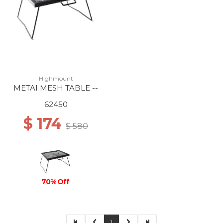
Highmount
METAI MESH TABLE --
62450
$ 174
$ 580
70% Off
1