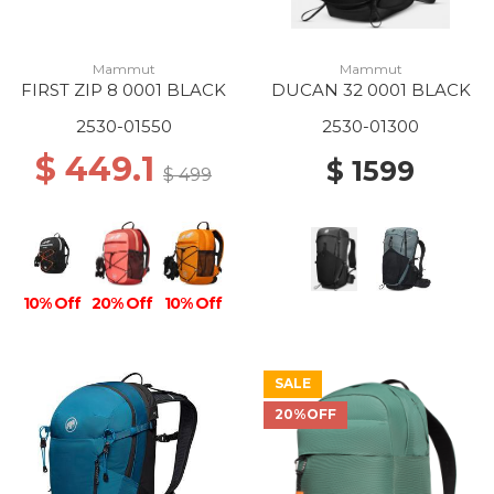
Mammut
Mammut
FIRST ZIP 8 0001 BLACK
DUCAN 32 0001 BLACK
2530-01550
2530-01300
$ 449.1
$ 1599
$ 499
10% Off
20% Off
10% Off
SALE
20%OFF