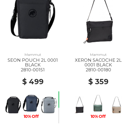
Mammut
Mammut
SEON POUCH 2L 0001
XERON SACOCHE 2L
BLACK
0001 BLACK
2810-00151
2810-00180
$ 499
$ 359
10% Off
10% Off