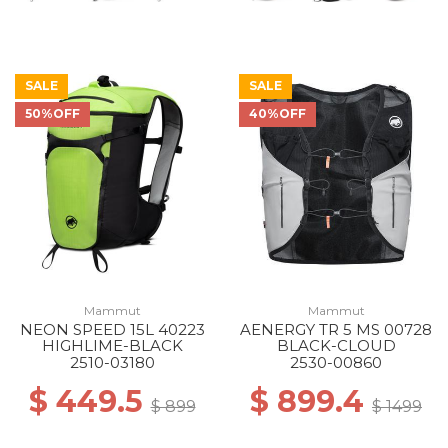
SALE
SALE
50%OFF
40%OFF
Mammut
Mammut
NEON SPEED 15L 40223
AENERGY TR 5 MS 00728
HIGHLIME-BLACK
BLACK-CLOUD
2510-03180
2530-00860
$ 449.5
$ 899.4
$ 899
$ 1499