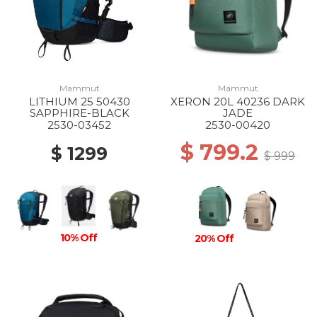
Mammut
Mammut
LITHIUM 25 50430
XERON 20L 40236 DARK
SAPPHIRE-BLACK
JADE
2530-03452
2530-00420
$ 799.2
$ 1299
$ 999
10% Off
20% Off